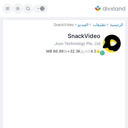
الرئيسية
تطبيقات
الفيديو
SnackVideo
SnackVideo
Joyo Technology Pte. Ltd.
66.99 MB
32.3K+
4.5
(52)