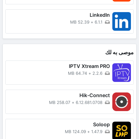
LinkedIn
52.39 MB
+
6.1.1
موصى به لك
IPTV Xtream PRO
64.74 MB
+
2.2.6
Hik-Connect
258.07 MB
+
6.12.681.0708
Soloop
124.09 MB
+
1.47.9