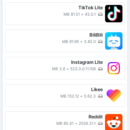
TikTok Lite
81.51 MB
+
45.0.1
BiliBili
81.95 MB
+
3.82.0
Instagram Lite
3.6 MB
+
523.0.0.11.106
Likee
152.12 MB
+
5.62.3
Reddit
85.41 MB
+
2026.31.1