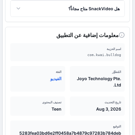
ومباشر داخل المنصة، مما يعزز تجربتهم الاجتماعية.
يعتمد التطبيق على خوارزميات ذكية تقوم بتحليل تفاعلات
هل SnackVideo متاح مجاناً؟
المستخدمين (مثل الإعجابات والتخطي)، ثم يقترح مقاطع
فيديو تتناسب مع اهتماماتهم وتفضيلاتهم لتقديم تجربة مشاهدة
نعم، التطبيق متاح للتنزيل والاستخدام مجانًا، مما يتيح للجميع
فريدة ومخصصة.
فرصة الاستمتاع بمحتواه المتنوع وميزاته الاجتماعية دون أي
تكلفة مبدئية.
معلومات إضافية عن التطبيق
اسم الحزمة
com.kwai.bulldog
المُطوِّر
الفئة
Joyo Technology Pte.
الفيديو
Ltd.
تاريخ التحديث
تصنيف المحتوى
Teen
Aug 3, 2026
التوقيع
5283fea03bd6e2ff0458a7b4879c97283b784deb